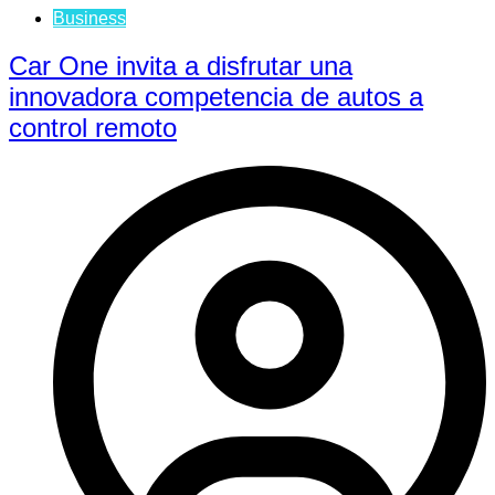
Business
Car One invita a disfrutar una
innovadora competencia de autos a
control remoto