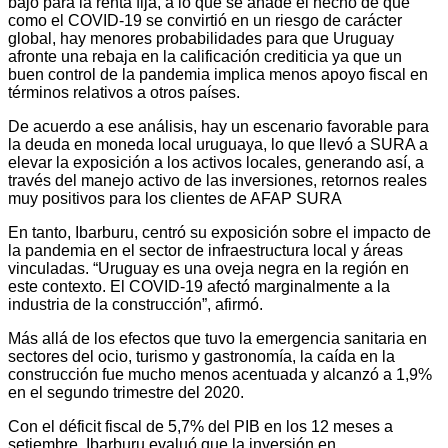
bajo para la renta fija, a lo que se añade el hecho de que
como el COVID-19 se convirtió en un riesgo de carácter
global, hay menores probabilidades para que Uruguay
afronte una rebaja en la calificación crediticia ya que un
buen control de la pandemia implica menos apoyo fiscal en
términos relativos a otros países.
De acuerdo a ese análisis, hay un escenario favorable para
la deuda en moneda local uruguaya, lo que llevó a SURA a
elevar la exposición a los activos locales, generando así, a
través del manejo activo de las inversiones, retornos reales
muy positivos para los clientes de AFAP SURA
En tanto, Ibarburu, centró su exposición sobre el impacto de
la pandemia en el sector de infraestructura local y áreas
vinculadas. “Uruguay es una oveja negra en la región en
este contexto. El COVID-19 afectó marginalmente a la
industria de la construcción”, afirmó.
Más allá de los efectos que tuvo la emergencia sanitaria en
sectores del ocio, turismo y gastronomía, la caída en la
construcción fue mucho menos acentuada y alcanzó a 1,9%
en el segundo trimestre del 2020.
Con el déficit fiscal de 5,7% del PIB en los 12 meses a
setiembre, Ibarburu evaluó que la inversión en