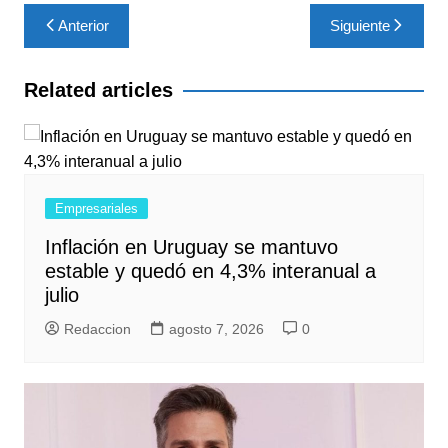
Navegación
Anterior
Siguiente
de
entradas
Related articles
Empresariales
Inflación en Uruguay se mantuvo
estable y quedó en 4,3% interanual a
julio
Redaccion
agosto 7, 2026
0