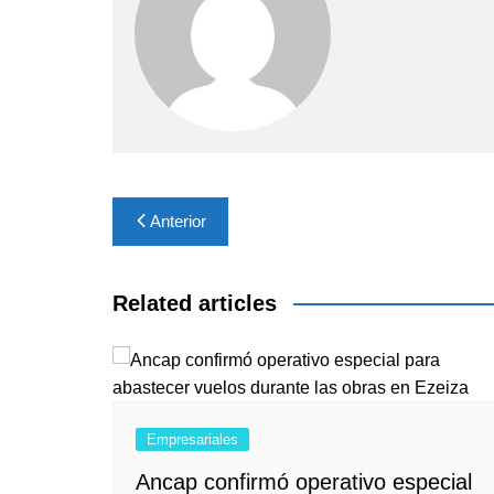
Navegación
Anterior
de
entradas
Related articles
Empresariales
Ancap confirmó operativo especial