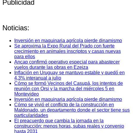
Publicidad
Noticias:
Inversión en maquinaria agrícola pierde dinamismo
Se aproxima la Expo Rural del Prado con fuerte
crecimiento en animales inscriptos y casas nuevas
para ellos
Ancap confirmó operativo especial para abastecer
vuelos durante las obras en Ezeiza
Inflación en Uruguay se mantuvo estable y quedó en
4,3% interanual a julio
Cómo se formó Vecinos del Casupá, los intentos de
reunión con Orsi y la marcha del miércoles 5 en
Montevideo
Inversión en maquinaria agrícola pierde dinamismo
Cómo se vivió el conflicto de la construcción en
Maldonado, un departamento donde el sector tiene sus
particularidades
El preacuerdo que cambia la jornada en la
construcción: menos horas, subas reales y convenio
hasta 2031