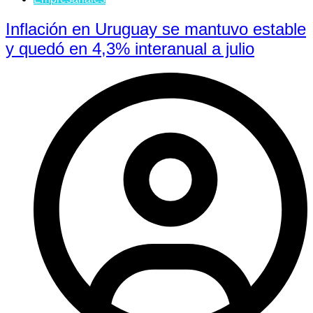
Inflación en Uruguay se mantuvo estable
y quedó en 4,3% interanual a julio