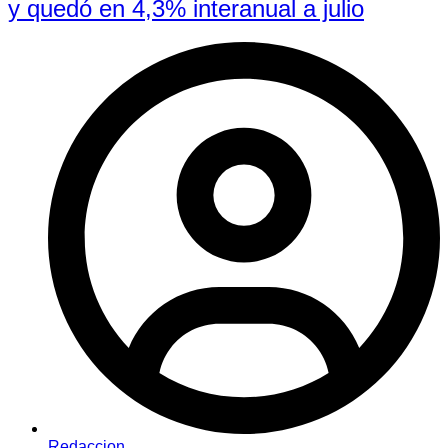
y quedó en 4,3% interanual a julio
Redaccion