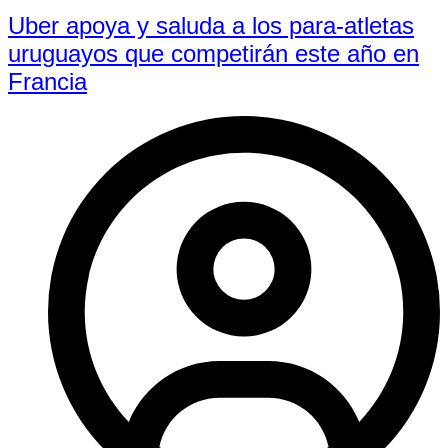
Uber apoya y saluda a los para-atletas
uruguayos que competirán este año en
Francia