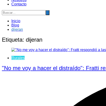
Contacto
Inicio
Blog
dijeran
Etiqueta:
dijeran
Rurales
"No me voy a hacer el distraído": Fratti r