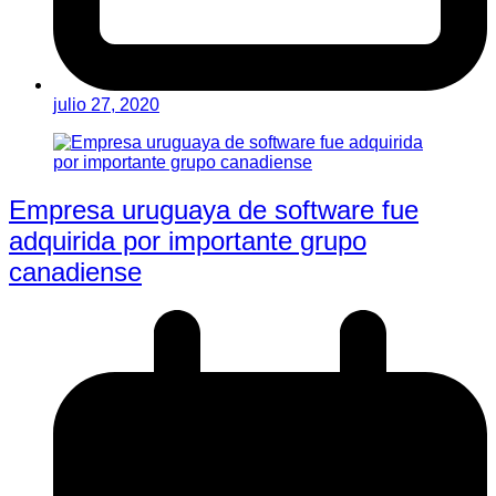
julio 27, 2020
Empresa uruguaya de software fue
adquirida por importante grupo
canadiense