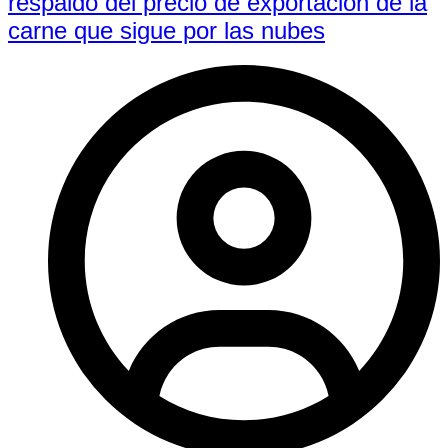
respaldo del precio de exportación de la
carne que sigue por las nubes