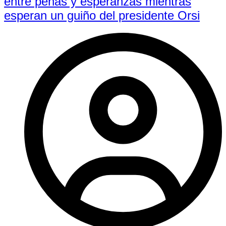
entre penas y esperanzas mientras
esperan un guiño del presidente Orsi