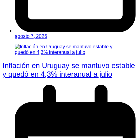
agosto 7, 2026
Inflación en Uruguay se mantuvo estable
y quedó en 4,3% interanual a julio