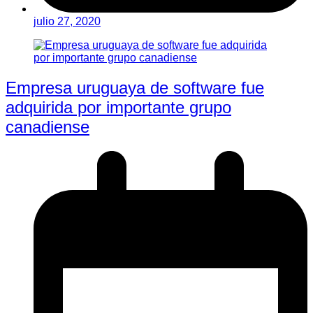
julio 27, 2020
Empresa uruguaya de software fue
adquirida por importante grupo
canadiense