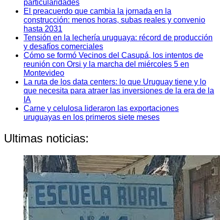
particularidades
El preacuerdo que cambia la jornada en la
construcción: menos horas, subas reales y convenio
hasta 2031
Tensión en la lechería uruguaya: récord de producción
y desafíos comerciales
Cómo se formó Vecinos del Casupá, los intentos de
reunión con Orsi y la marcha del miércoles 5 en
Montevideo
La ruta de los data centers: lo que Uruguay tiene y lo
que necesita para atraer las inversiones de la era de la
IA
Carne y celulosa lideraron las exportaciones
uruguayas en los primeros siete meses
Ultimas noticias: