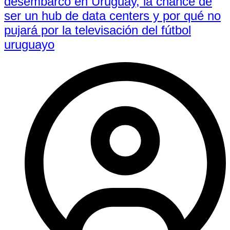
desembarco en Uruguay, la chance de
ser un hub de data centers y por qué no
pujará por la televisación del fútbol
uruguayo