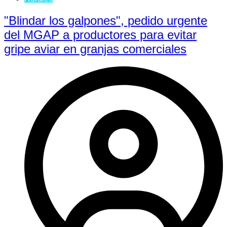
"Blindar los galpones", pedido urgente
del MGAP a productores para evitar
gripe aviar en granjas comerciales