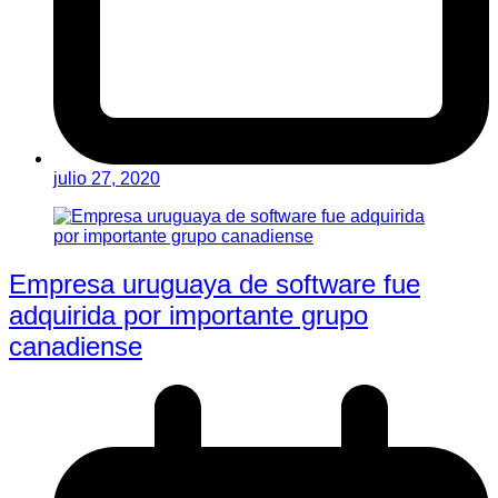
julio 27, 2020
Empresa uruguaya de software fue
adquirida por importante grupo
canadiense