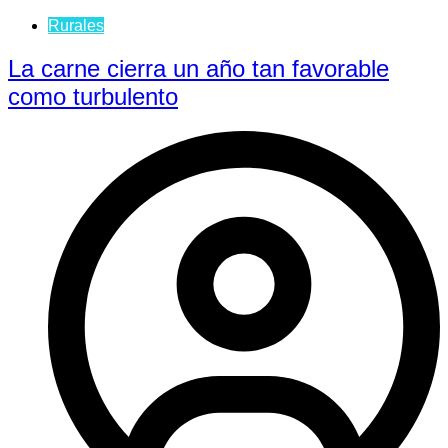
Rurales
La carne cierra un año tan favorable
como turbulento