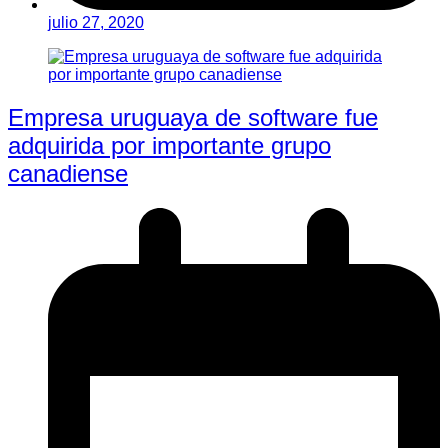
julio 27, 2020
Empresa uruguaya de software fue
adquirida por importante grupo
canadiense