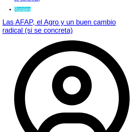
Rurales
Las AFAP, el Agro y un buen cambio
radical (si se concreta)