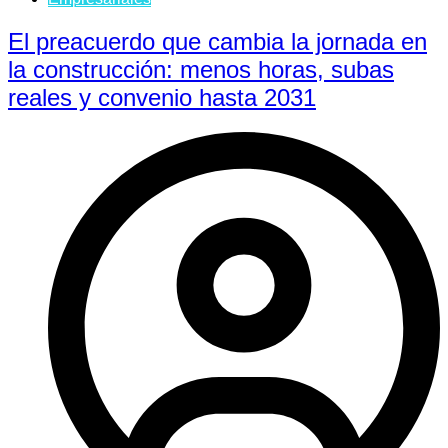
El preacuerdo que cambia la jornada en
la construcción: menos horas, subas
reales y convenio hasta 2031