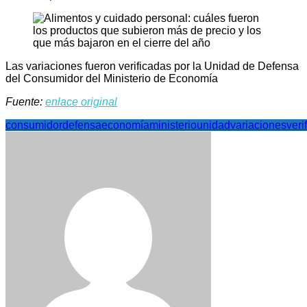
Las variaciones fueron verificadas por la Unidad de Defensa
del Consumidor del Ministerio de Economía
Fuente:
enlace original
consumidor
defensa
economía
ministerio
unidad
variaciones
veri