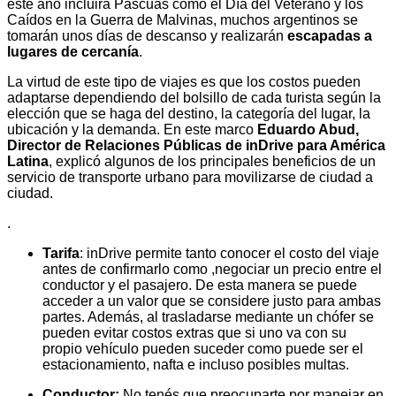
este año incluirá Pascuas como el Día del Veterano y los
Caídos en la Guerra de Malvinas, muchos argentinos se
tomarán unos días de descanso y realizarán
escapadas a
lugares de cercanía
.
La virtud de este tipo de viajes es que los costos pueden
adaptarse dependiendo del bolsillo de cada turista según la
elección que se haga del destino, la categoría del lugar, la
ubicación y la demanda. En este marco
Eduardo Abud,
Director de Relaciones Públicas de inDrive para América
Latina
, explicó algunos de los principales beneficios de un
servicio de transporte urbano para movilizarse de ciudad a
ciudad.
.
Tarifa
: inDrive permite tanto conocer el costo del viaje
antes de confirmarlo como ,negociar un precio entre el
conductor y el pasajero. De esta manera se puede
acceder a un valor que se considere justo para ambas
partes. Además, al trasladarse mediante un chófer se
pueden evitar costos extras que si uno va con su
propio vehículo pueden suceder como puede ser el
estacionamiento, nafta e incluso posibles multas.
Conductor:
No tenés que preocuparte por manejar en