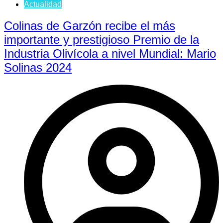
Actualidad
Colinas de Garzón recibe el más
importante y prestigioso Premio de la
Industria Olivícola a nivel Mundial: Mario
Solinas 2024