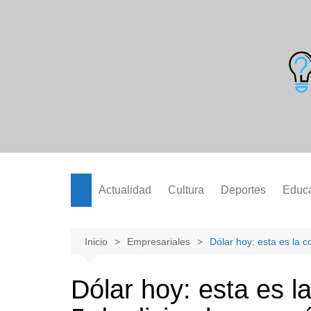
Saltar
al
contenido
Actualidad
Cultura
Deportes
Educ
Inicio
Empresariales
Dólar hoy: esta es la 
Dólar hoy: esta es la