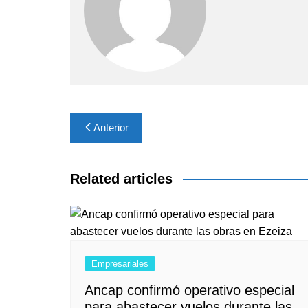
Navegación
Anterior
de
entradas
Related articles
Empresariales
Ancap confirmó operativo especial
para abastecer vuelos durante las