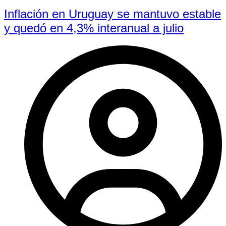
Inflación en Uruguay se mantuvo estable
y quedó en 4,3% interanual a julio