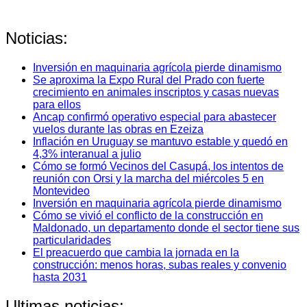
Noticias:
Inversión en maquinaria agrícola pierde dinamismo
Se aproxima la Expo Rural del Prado con fuerte
crecimiento en animales inscriptos y casas nuevas
para ellos
Ancap confirmó operativo especial para abastecer
vuelos durante las obras en Ezeiza
Inflación en Uruguay se mantuvo estable y quedó en
4,3% interanual a julio
Cómo se formó Vecinos del Casupá, los intentos de
reunión con Orsi y la marcha del miércoles 5 en
Montevideo
Inversión en maquinaria agrícola pierde dinamismo
Cómo se vivió el conflicto de la construcción en
Maldonado, un departamento donde el sector tiene sus
particularidades
El preacuerdo que cambia la jornada en la
construcción: menos horas, subas reales y convenio
hasta 2031
Ultimas noticias: