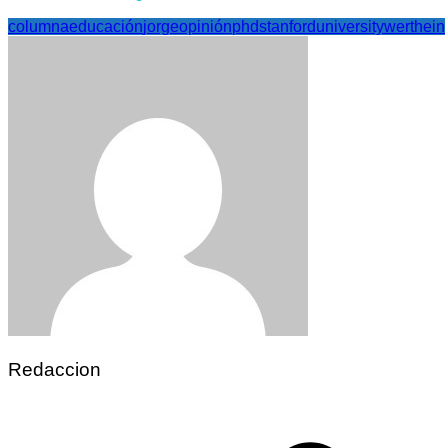
columna
educación
jorge
opinión
phd
stanford
university
werthein
Redaccion
Navegación
de