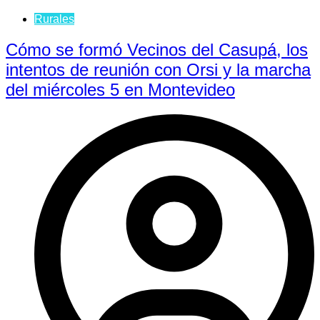
Rurales
Cómo se formó Vecinos del Casupá, los
intentos de reunión con Orsi y la marcha
del miércoles 5 en Montevideo