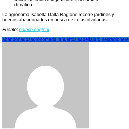
La agrónoma Isabella Dalla Ragione recorre jardines y
huertos abandonados en busca de frutas olvidadas
Fuente:
enlace original
abandonados
agrónoma
dalla
huertos
isabella
jardines
ragione
re