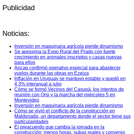
Publicidad
Noticias:
Inversión en maquinaria agrícola pierde dinamismo
Se aproxima la Expo Rural del Prado con fuerte
crecimiento en animales inscriptos y casas nuevas
para ellos
Ancap confirmó operativo especial para abastecer
vuelos durante las obras en Ezeiza
Inflación en Uruguay se mantuvo estable y quedó en
4,3% interanual a julio
Cómo se formó Vecinos del Casupá, los intentos de
reunión con Orsi y la marcha del miércoles 5 en
Montevideo
Inversión en maquinaria agrícola pierde dinamismo
Cómo se vivió el conflicto de la construcción en
Maldonado, un departamento donde el sector tiene sus
particularidades
El preacuerdo que cambia la jornada en la
construcción: menos horas, subas reales y convenio