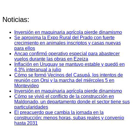
Noticias:
Inversión en maquinaria agrícola pierde dinamismo
Se aproxima la Expo Rural del Prado con fuerte
crecimiento en animales inscriptos y casas nuevas
para ellos
Ancap confirmó operativo especial para abastecer
vuelos durante las obras en Ezeiza
Inflación en Uruguay se mantuvo estable y quedó en
4,3% interanual a julio
Cómo se formó Vecinos del Casupá, los intentos de
reunión con Orsi y la marcha del miércoles 5 en
Montevideo
Inversión en maquinaria agrícola pierde dinamismo
Cómo se vivió el conflicto de la construcción en
Maldonado, un departamento donde el sector tiene sus
particularidades
El preacuerdo que cambia la jornada en la
construcción: menos horas, subas reales y convenio
hasta 2031