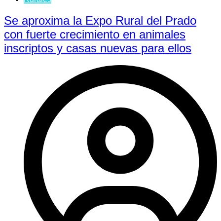
Se aproxima la Expo Rural del Prado
con fuerte crecimiento en animales
inscriptos y casas nuevas para ellos