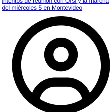
intentos de reunión con Orsi y la marcha
del miércoles 5 en Montevideo