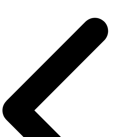
Navegación
de
entradas