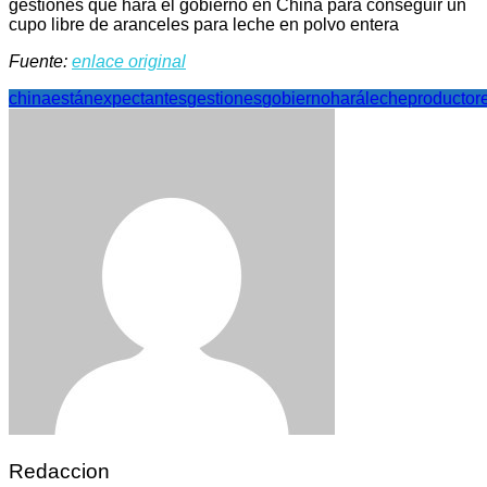
gestiones que hará el gobierno en China para conseguir un
cupo libre de aranceles para leche en polvo entera
Fuente:
enlace original
china
están
expectantes
gestiones
gobierno
hará
leche
productor
Redaccion