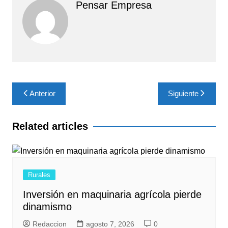
Pensar Empresa
Navegación
Anterior
Siguiente
de
entradas
Related articles
Rurales
Inversión en maquinaria agrícola pierde
dinamismo
Redaccion
agosto 7, 2026
0