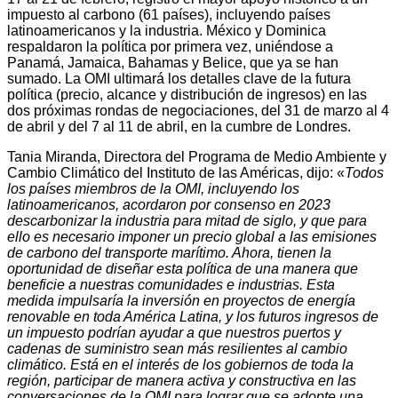
impuesto al carbono (61 países), incluyendo países
latinoamericanos y la industria. México y Dominica
respaldaron la política por primera vez, uniéndose a
Panamá, Jamaica, Bahamas y Belice, que ya se han
sumado. La OMI ultimará los detalles clave de la futura
política (precio, alcance y distribución de ingresos) en las
dos próximas rondas de negociaciones, del 31 de marzo al 4
de abril y del 7 al 11 de abril, en la cumbre de Londres.
Tania Miranda, Directora del Programa de Medio Ambiente y
Cambio Climático del Instituto de las Américas, dijo: «
Todos
los países miembros de la OMI, incluyendo los
latinoamericanos, acordaron por consenso en 2023
descarbonizar la industria para mitad de siglo, y que para
ello es necesario imponer un precio global a las emisiones
de carbono del transporte marítimo. Ahora, tienen la
oportunidad de diseñar esta política de una manera que
beneficie a nuestras comunidades e industrias. Esta
medida impulsaría la inversión en proyectos de energía
renovable en toda América Latina, y los futuros ingresos de
un impuesto podrían ayudar a que nuestros puertos y
cadenas de suministro sean más resilientes al cambio
climático. Está en el interés de los gobiernos de toda la
región, participar de manera activa y constructiva en las
conversaciones de la OMI
para lograr que se adopte una