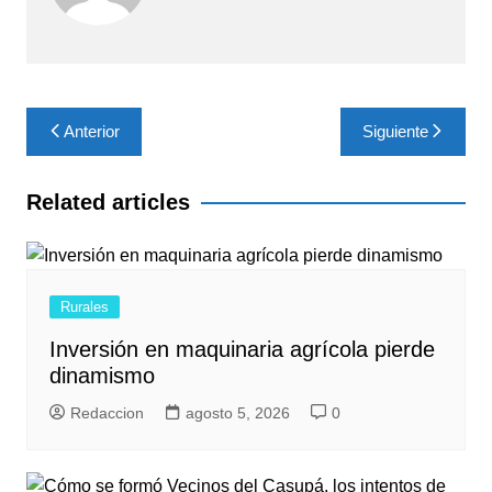
Navegación
Anterior
Siguiente
de
entradas
Related articles
Rurales
Inversión en maquinaria agrícola pierde
dinamismo
Redaccion
agosto 5, 2026
0