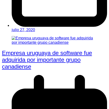
julio 27, 2020
Empresa uruguaya de software fue
adquirida por importante grupo
canadiense