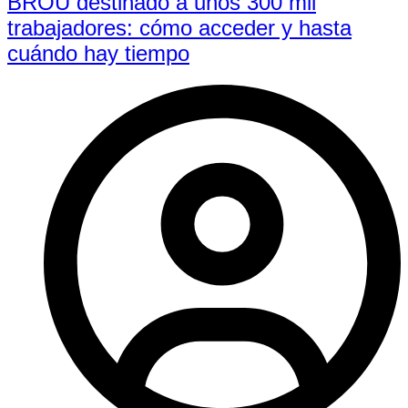
BROU destinado a unos 300 mil
trabajadores: cómo acceder y hasta
cuándo hay tiempo