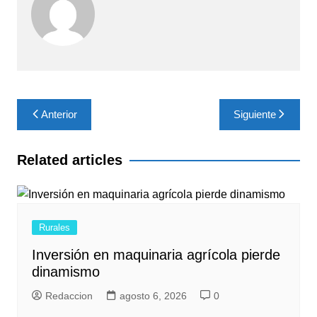
Navegación
Anterior
Siguiente
de
entradas
Related articles
Rurales
Inversión en maquinaria agrícola pierde
dinamismo
Redaccion
agosto 6, 2026
0