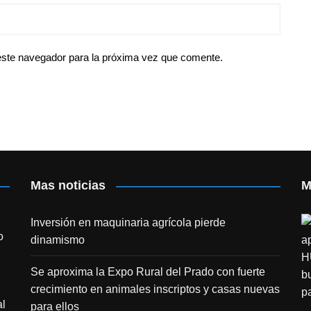
este navegador para la próxima vez que comente.
Mas noticias
M
Inversión en maquinaria agrícola pierde
o
dinamismo
Se aproxima la Expo Rural del Prado con fuerte
crecimiento en animales inscriptos y casas nuevas
l
para ellos