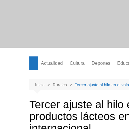
Saltar
al
contenido
Actualidad
Cultura
Deportes
Educ
Inicio
Rurales
Tercer ajuste al hilo en el va
Tercer ajuste al hilo 
productos lácteos e
internacional