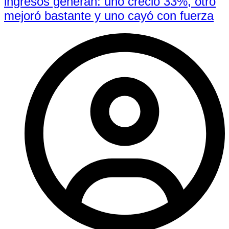
ingresos generan: uno creció 33%, otro
mejoró bastante y uno cayó con fuerza