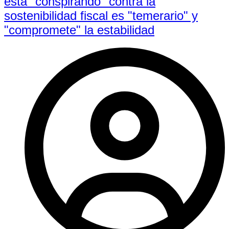
está "conspirando" contra la
sostenibilidad fiscal es "temerario" y
"compromete" la estabilidad