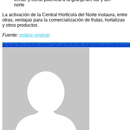
La activación de la Central Hortícola del Norte instaura, entre
otras, ventajas para la comercialización de frutas, hortalizas
y otros productos
Fuente:
enlace original
activación
central
comercialización
hortícola
instaura
norte
otras
v