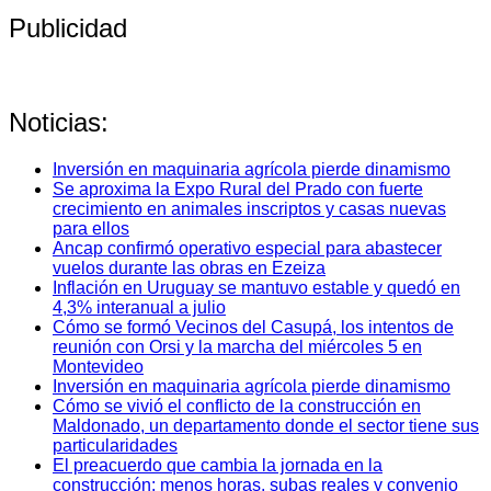
Publicidad
Noticias:
Inversión en maquinaria agrícola pierde dinamismo
Se aproxima la Expo Rural del Prado con fuerte
crecimiento en animales inscriptos y casas nuevas
para ellos
Ancap confirmó operativo especial para abastecer
vuelos durante las obras en Ezeiza
Inflación en Uruguay se mantuvo estable y quedó en
4,3% interanual a julio
Cómo se formó Vecinos del Casupá, los intentos de
reunión con Orsi y la marcha del miércoles 5 en
Montevideo
Inversión en maquinaria agrícola pierde dinamismo
Cómo se vivió el conflicto de la construcción en
Maldonado, un departamento donde el sector tiene sus
particularidades
El preacuerdo que cambia la jornada en la
construcción: menos horas, subas reales y convenio