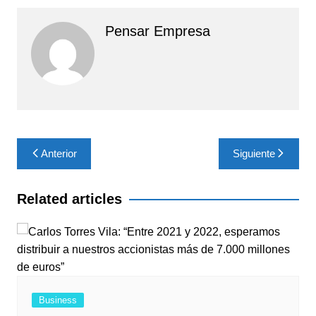
Pensar Empresa
Navegación
Anterior
Siguiente
de
entradas
Related articles
Business