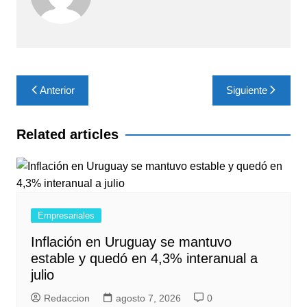
Navegación
Anterior
Siguiente
de
entradas
Related articles
Empresariales
Inflación en Uruguay se mantuvo
estable y quedó en 4,3% interanual a
julio
Redaccion
agosto 7, 2026
0