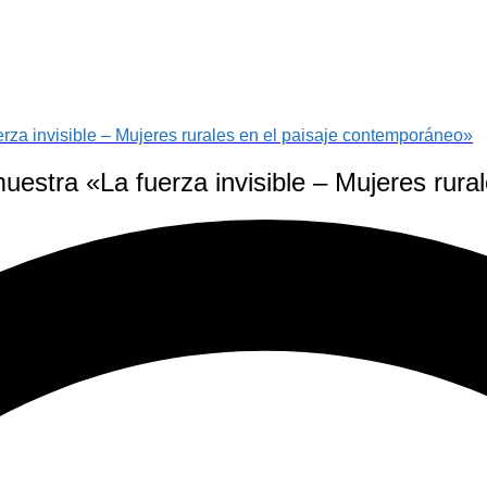
za invisible – Mujeres rurales en el paisaje contemporáneo»
estra «La fuerza invisible – Mujeres rura