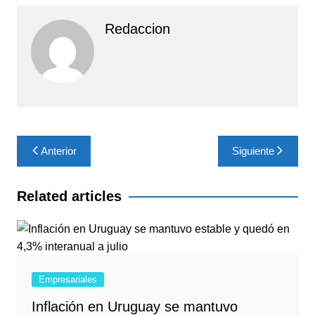
Redaccion
Navegación
Anterior
Siguiente
de
entradas
Related articles
Empresariales
Inflación en Uruguay se mantuvo