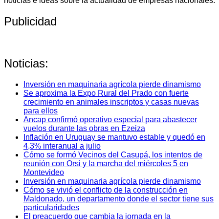
noticias e ideas sobre la actualidad de empresas nacionales.
Publicidad
Noticias:
Inversión en maquinaria agrícola pierde dinamismo
Se aproxima la Expo Rural del Prado con fuerte
crecimiento en animales inscriptos y casas nuevas
para ellos
Ancap confirmó operativo especial para abastecer
vuelos durante las obras en Ezeiza
Inflación en Uruguay se mantuvo estable y quedó en
4,3% interanual a julio
Cómo se formó Vecinos del Casupá, los intentos de
reunión con Orsi y la marcha del miércoles 5 en
Montevideo
Inversión en maquinaria agrícola pierde dinamismo
Cómo se vivió el conflicto de la construcción en
Maldonado, un departamento donde el sector tiene sus
particularidades
El preacuerdo que cambia la jornada en la