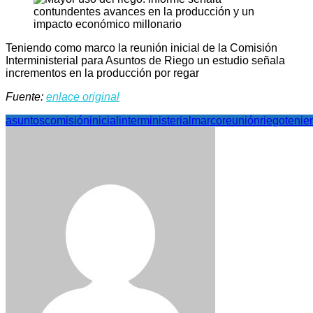
Teniendo como marco la reunión inicial de la Comisión
Interministerial para Asuntos de Riego un estudio señala
incrementos en la producción por regar
Fuente:
enlace original
asuntos
comisión
inicial
interministerial
marco
reunión
riego
tenie