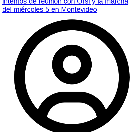
intentos de reunión con Orsi y la marcha
del miércoles 5 en Montevideo