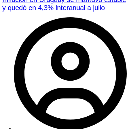
y quedó en 4,3% interanual a julio