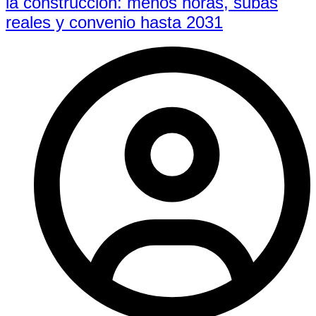
la construcción: menos horas, subas
reales y convenio hasta 2031