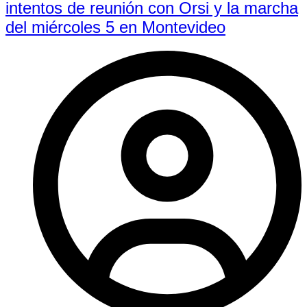
intentos de reunión con Orsi y la marcha
del miércoles 5 en Montevideo