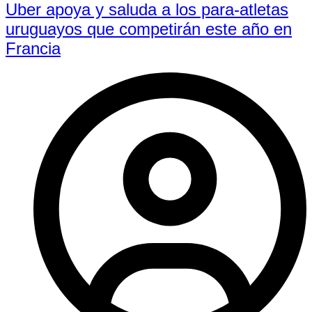
Uber apoya y saluda a los para-atletas
uruguayos que competirán este año en
Francia