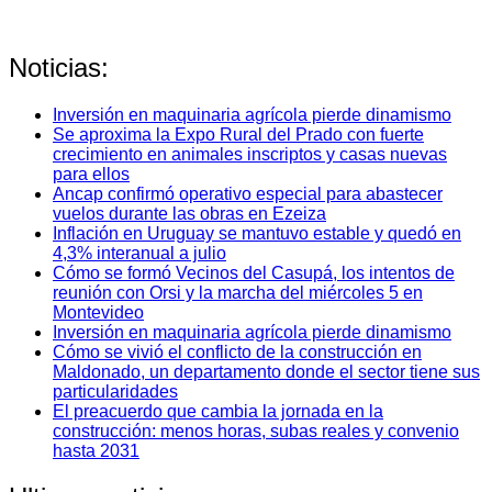
Noticias:
Inversión en maquinaria agrícola pierde dinamismo
Se aproxima la Expo Rural del Prado con fuerte
crecimiento en animales inscriptos y casas nuevas
para ellos
Ancap confirmó operativo especial para abastecer
vuelos durante las obras en Ezeiza
Inflación en Uruguay se mantuvo estable y quedó en
4,3% interanual a julio
Cómo se formó Vecinos del Casupá, los intentos de
reunión con Orsi y la marcha del miércoles 5 en
Montevideo
Inversión en maquinaria agrícola pierde dinamismo
Cómo se vivió el conflicto de la construcción en
Maldonado, un departamento donde el sector tiene sus
particularidades
El preacuerdo que cambia la jornada en la
construcción: menos horas, subas reales y convenio
hasta 2031