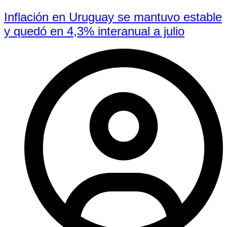
Inflación en Uruguay se mantuvo estable
y quedó en 4,3% interanual a julio