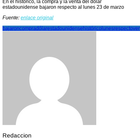
En el histórico, la compra y la venta del dólar
estadounidense bajaron respecto al lunes 23 de marzo
Fuente:
enlace original
bajaron
compra
dólar
estadounidense
histórico
lunes
respecto
ve
Redaccion