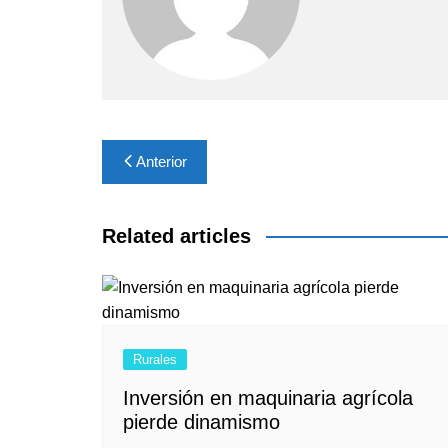
Navegación
Anterior
de
entradas
Related articles
Rurales
Inversión en maquinaria agrícola
pierde dinamismo