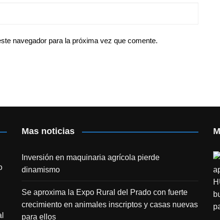
este navegador para la próxima vez que comente.
Mas noticias
M
Inversión en maquinaria agrícola pierde
o
dinamismo
Se aproxima la Expo Rural del Prado con fuerte
crecimiento en animales inscriptos y casas nuevas
l
para ellos