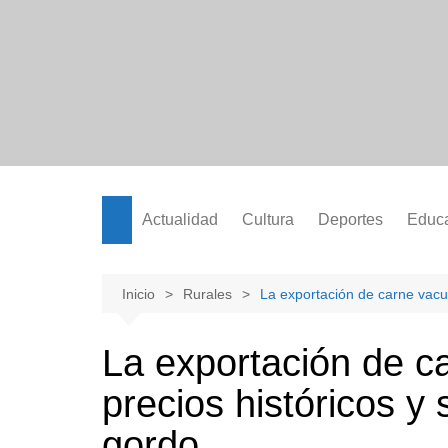
Saltar
al
contenido
Actualidad
Cultura
Deportes
Educ
Inicio
Rurales
La exportación de carne vacun
La exportación de c
precios históricos y
gordo