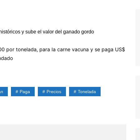
00 por tonelada, para la carne vacuna y se paga US$
andado
an
Paga
Precios
Tonelada